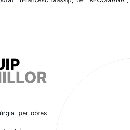
purat'' (Francesc Massip, de ''RECOMANA'', 
UIP
LLOR
úrgia, per obres