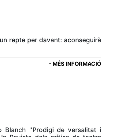
é un repte per davant: aconseguirà
- MÉS INFORMACIÓ
Blanch ''Prodigi de versalitat i