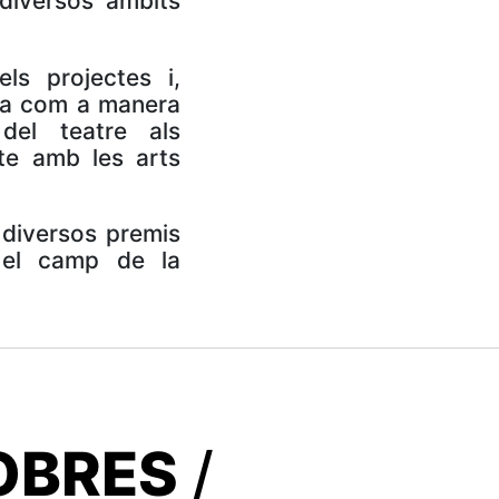
diversos àmbits
ls projectes i,
pia com a manera
del teatre als
cte amb les arts
 diversos premis
 el camp de la
OBRES
/