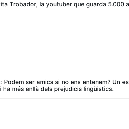
Rita Trobador, la youtuber que guarda 5.000 an
ià): Podem ser amics si no ens entenem? Un e
 ha més enllà dels prejudicis lingüistics.