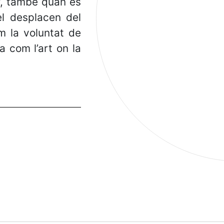
r, també quan es
el desplacen del
m la voluntat de
a com l’art on la