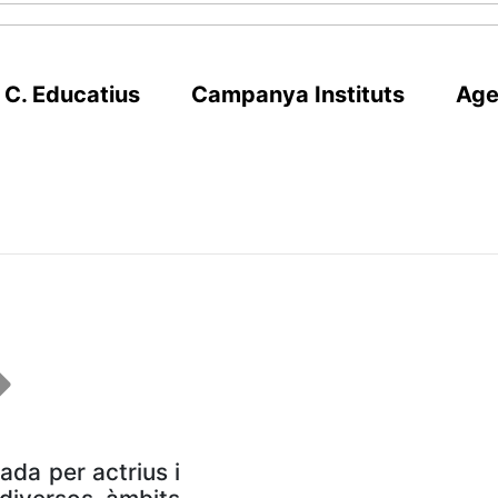
 C. Educatius
Campanya Instituts
Age
ada per actrius i